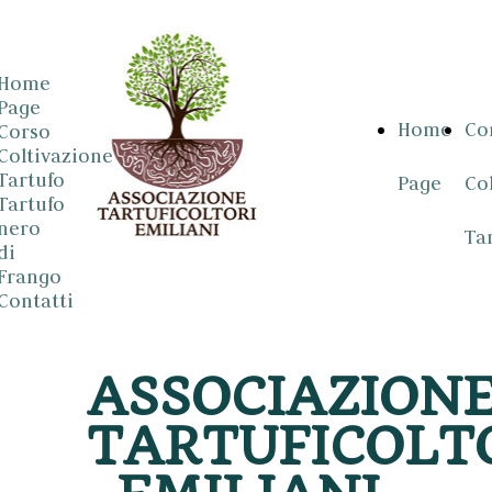
Home
Page
Home
Co
Corso
Coltivazione
Tartufo
Page
Co
Tartufo
nero
Ta
di
Frango
Contatti
ASSOCIAZION
TARTUFICOLT